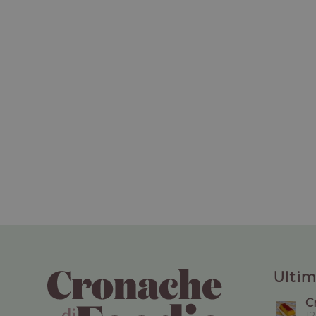
Ultim
C