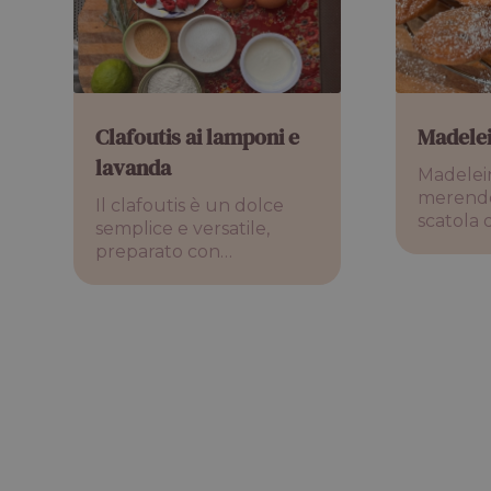
Clafoutis ai lamponi e
Madele
lavanda
Madelein
merende 
Il clafoutis è un dolce
scatola 
semplice e versatile,
preparato con…