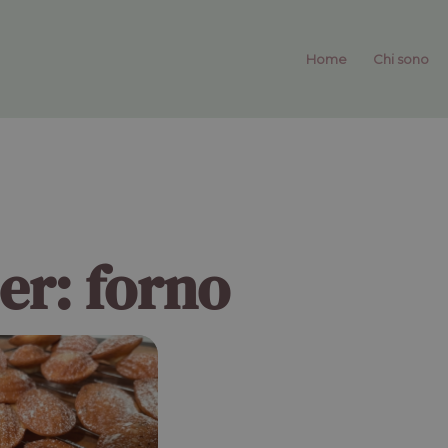
Home
Chi sono
per:
forno