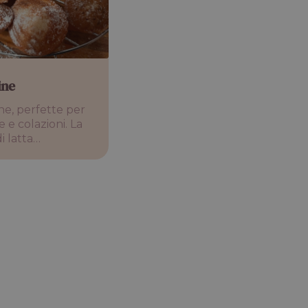
ine
e, perfette per
e colazioni. La
di latta…